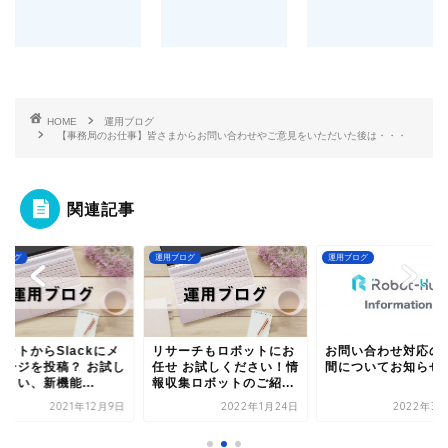
HOME
運用ブログ
【事務局のお仕事】皆さまからお問い合わせやご意見をいただいた後は・・・
関連記事
ブログ
運用ブログ
運用ブログ
ボットからSlackにメ
リサーチもロボットにお
お問い合わせ対応の
セージを投稿？ お試し
任せ お試しください！情
間についてお知らせ
さい、新機能...
報収集ロボットのご紹...
2021年12月9日
2022年1月24日
2022年3月