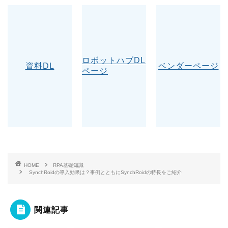
ロボットハブDL
資料DL
ベンダーページ
ページ
HOME
RPA基礎知識
SynchRoidの導入効果は？事例とともにSynchRoidの特長をご紹介
関連記事