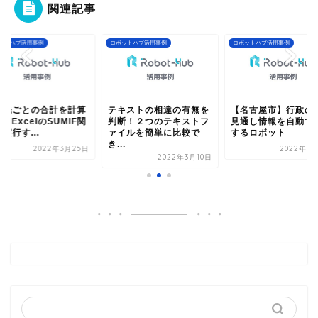
関連記事
ットハブ活用事例
ロボットハブ活用事例
ロボットハブ活用事例
意先ごとの合計を計算
テキストの相違の有無を
【名古屋市】行政の
...ExcelのSUMIF関
判断！２つのテキストフ
見通し情報を自動で
実行す...
ァイルを簡単に比較で
するロボット
き...
2022年3月25日
2022年2月
2022年3月10日