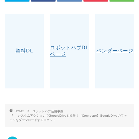
ロボットハブDL
資料DL
ベンダーページ
ページ
HOME
ロボットハブ活用事例
カスタムアクションでGoogleDriveを操作！【Connector】GoogleDriveのファ
イルをダウンロードするロボット