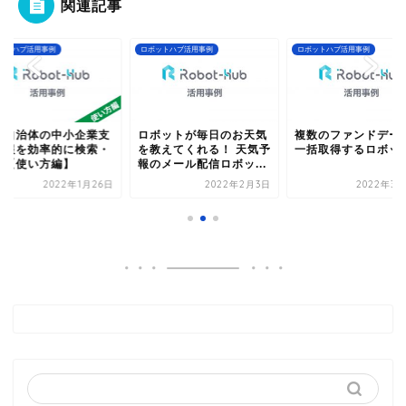
関連記事
ットハブ活用事例
ロボットハブ活用事例
ロボットハブ活用事例
や自治体の中小企業支
ロボットが毎日のお天気
複数のファンドデー
情報を効率的に検索・
を教えてくれる！ 天気予
一括取得するロボッ
得【使い方編】
報のメール配信ロボッ...
2022年1月26日
2022年2月3日
2022年3月