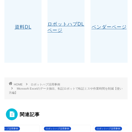
ロボットハブDL
資料DL
ベンダーページ
ページ
HOME
ロボットハブ活用事例
Microsoft Excelのデータ抽出、転記ロボットで転記ミスや作業時間を削減【使い
方編】
関連記事
ットハブ活用事例
ロボットハブ活用事例
ロボットハブ活用事例