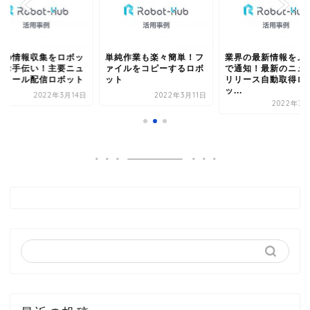
日の情報収集をロボッ
単純作業も楽々簡単！フ
業界の最新情報をメ
がお手伝い！主要ニュ
ァイルをコピーするロボ
で通知！最新のニュ
スメール配信ロボット
ット
リリース自動取得ロ
ッ...
2022年3月14日
2022年3月11日
2022年3月